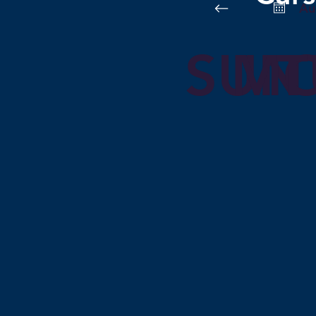
Au
SUN
M
T