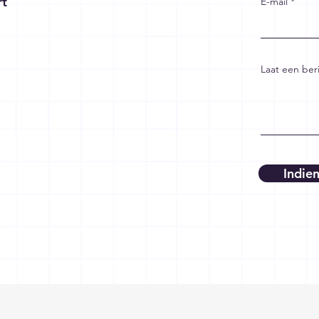
rt
E-mail
Laat een beri
Indie