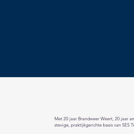
Leer
vert
Met 20 jaar Brandweer Weert, 20 jaar am
stevige, praktijkgerichte basis van SES T