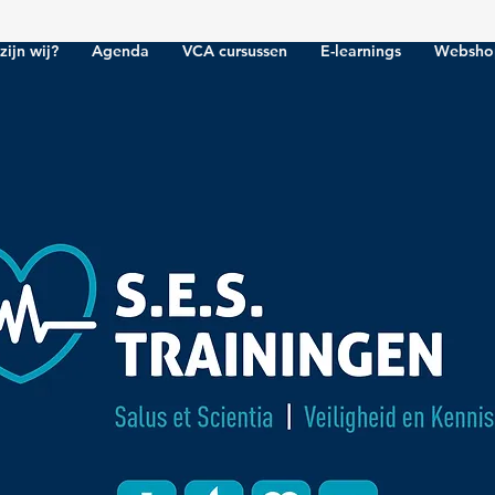
zijn wij?
Agenda
VCA cursussen
E-learnings
Websho