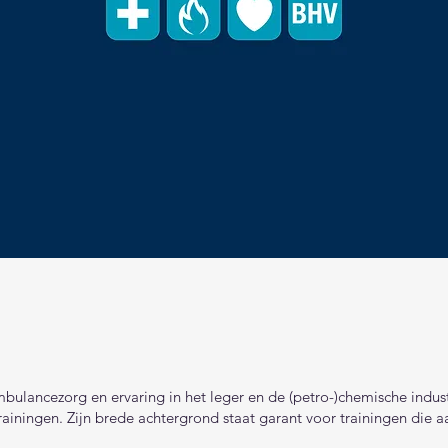
 van professionals, handel met
rouwen.
bulancezorg en ervaring in het leger en de (petro-)chemische indus
rainingen. Zijn brede achtergrond staat garant voor trainingen die aa