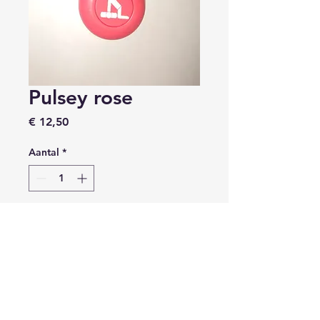
Pulsey rose
Prijs
€ 12,50
Aantal
*
In winkelwagen
Pulsey. Rust in jouw ritme.
Een correcte snelheid van 