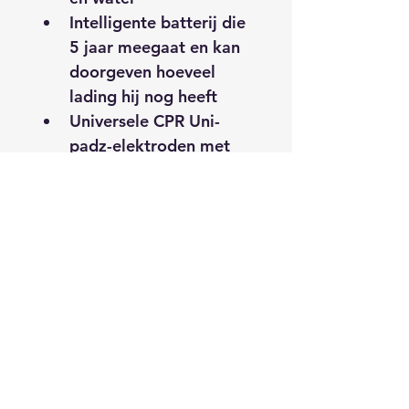
Intelligente batterij die 
5 jaar meegaat en kan 
doorgeven hoeveel 
lading hij nog heeft
Universele CPR Uni-
padz-elektroden met 
een gebruiksduur van 
5 jaar voor reanimatie 
van zowel volwassenen 
als kinderen
Ondersteuning na 
afloop van de 
reanimatie via 
RescueNet® Event 
Summary
Uitgebreide 